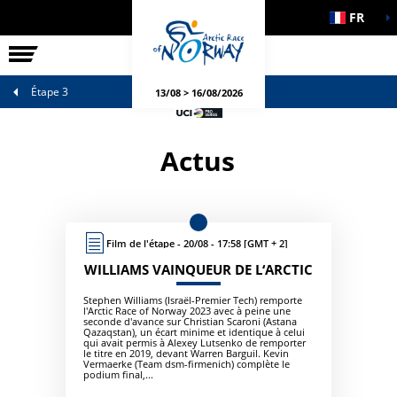
FR
LA COURSE
ÉVÉNEMENTS
Étape 3
13/08 > 16/08/2026
Actus
Film de l'étape - 20/08 - 17:58 [GMT + 2]
WILLIAMS VAINQUEUR DE L‘ARCTIC
Stephen Williams (Israël-Premier Tech) remporte
l'Arctic Race of Norway 2023 avec à peine une
seconde d'avance sur Christian Scaroni (Astana
Qazaqstan), un écart minime et identique à celui
qui avait permis à Alexey Lutsenko de remporter
le titre en 2019, devant Warren Barguil. Kevin
Vermaerke (Team dsm-firmenich) complète le
podium final,...