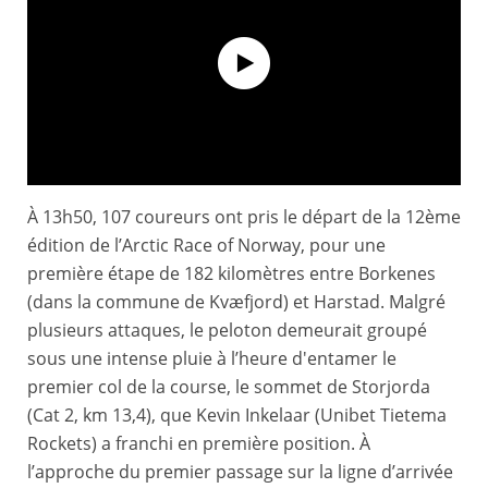
À 13h50, 107 coureurs ont pris le départ de la 12ème
Le résumé long - Étape 1 - Arctic Race of Norway 2025
édition de l’Arctic Race of Norway, pour une
première étape de 182 kilomètres entre Borkenes
(dans la commune de Kvæfjord) et Harstad. Malgré
plusieurs attaques, le peloton demeurait groupé
sous une intense pluie à l’heure d'entamer le
premier col de la course, le sommet de Storjorda
(Cat 2, km 13,4), que Kevin Inkelaar (Unibet Tietema
Rockets) a franchi en première position. À
l’approche du premier passage sur la ligne d’arrivée