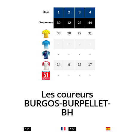
Étape
1
2
3
4
Classements
30
12
22
44
33
20
22
31
-
-
-
-
-
-
-
-
14
9
12
17
-
-
-
-
Les coureurs
BURGOS-BURPELLET-
BH
121
122