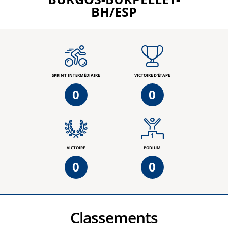
BH/ESP
SPRINT INTERMÉDIAIRE
VICTOIRE D'ÉTAPE
0
0
VICTOIRE
PODIUM
0
0
Classements