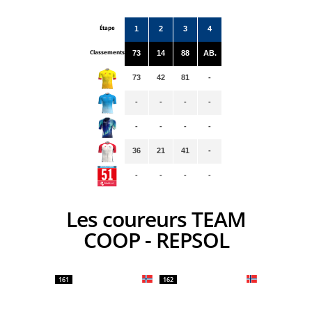
Étape
1
2
3
4
Classements
73
14
88
AB.
73
42
81
-
-
-
-
-
-
-
-
-
36
21
41
-
-
-
-
-
Les coureurs TEAM
COOP - REPSOL
161
162