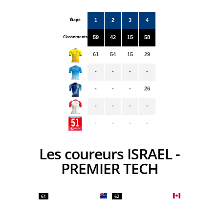
Étape
1
2
3
4
Classements
59
42
15
58
61
54
15
29
-
-
-
-
-
-
-
26
-
-
-
-
-
-
-
-
Les coureurs ISRAEL -
PREMIER TECH
61
62