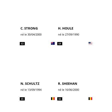
C. STRONG
H. HOULE
né le 30/04/2000
né le 27/09/1990
63
64
N. SCHULTZ
R. SHEEHAN
né le 13/09/1994
né le 16/06/2000
65
66