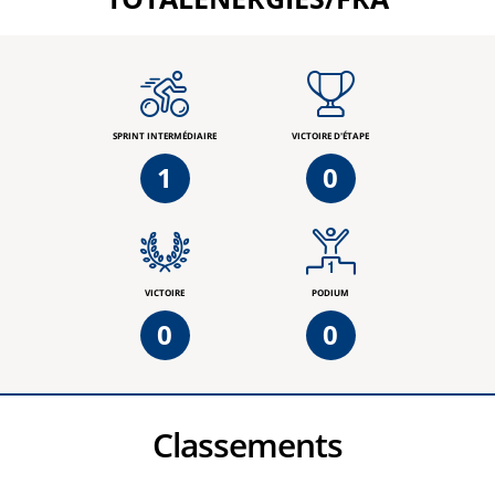
SPRINT INTERMÉDIAIRE
VICTOIRE D'ÉTAPE
1
0
VICTOIRE
PODIUM
0
0
Classements