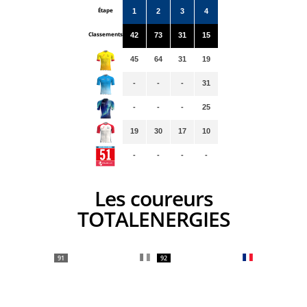
Étape
1
2
3
4
Classements
42
73
31
15
45
64
31
19
-
-
-
31
-
-
-
25
19
30
17
10
-
-
-
-
Les coureurs
TOTALENERGIES
91
92