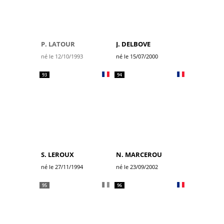
P. LATOUR
J. DELBOVE
né le 12/10/1993
né le 15/07/2000
93
94
S. LEROUX
N. MARCEROU
né le 27/11/1994
né le 23/09/2002
95
96