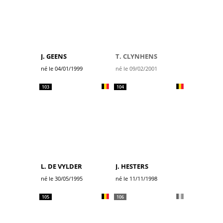
J. GEENS
T. CLYNHENS
né le 04/01/1999
né le 09/02/2001
103
104
L. DE VYLDER
J. HESTERS
né le 30/05/1995
né le 11/11/1998
105
106