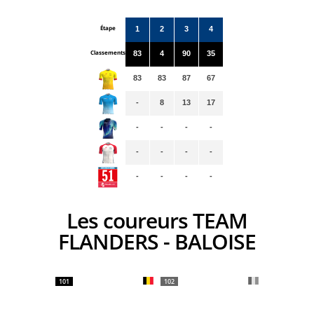
Étape
1
2
3
4
Classements
83
4
90
35
83
83
87
67
-
8
13
17
-
-
-
-
-
-
-
-
-
-
-
-
Les coureurs TEAM
FLANDERS - BALOISE
101
102