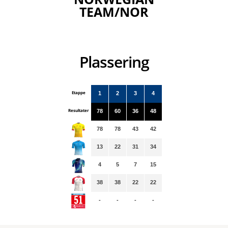
TEAM/NOR
Plassering
Etappe
1
2
3
4
Resultater
78
60
36
48
78
78
43
42
13
22
31
34
4
5
7
15
38
38
22
22
-
-
-
-