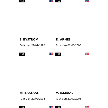
151
152
S. BYSTROM
D. ÅRNES
født den 21/01/1992
født den 06/06/2000
153
154
M. BAKSAAS
V. ESKEDAL
født den 29/02/2004
født den 27/09/2003
155
156