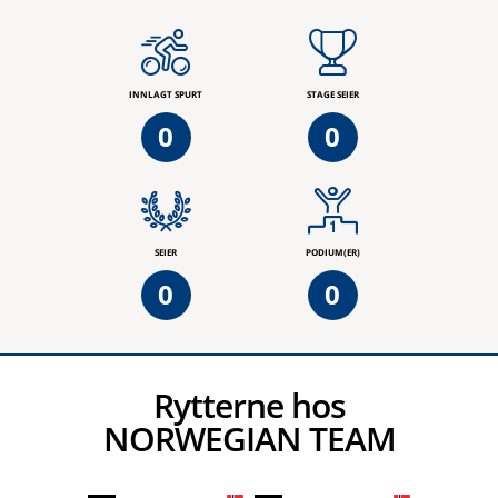
INNLAGT SPURT
STAGE SEIER
0
0
SEIER
PODIUM(ER)
0
0
Rytterne hos
NORWEGIAN TEAM