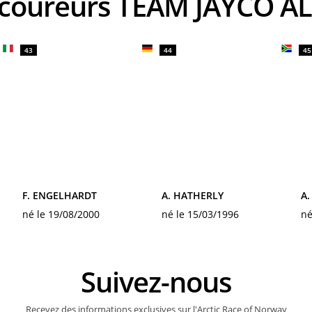
s coureurs TEAM JAYCO A
43
44
45
F. ENGELHARDT
A. HATHERLY
A
né le 19/08/2000
né le 15/03/1996
né
Suivez-nous
Recevez des informations exclusives sur l'Arctic Race of Norway