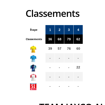
Classements
Étape
1
2
3
4
Classements
36
68
79
62
39
57
76
60
-
-
-
-
-
-
-
22
-
-
-
-
-
-
-
-