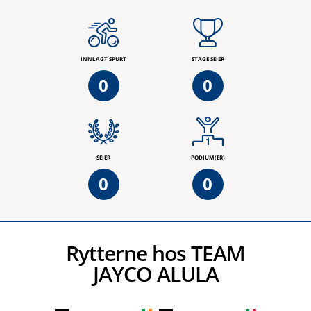
INNLAGT SPURT
STAGE SEIER
0
0
SEIER
PODIUM(ER)
0
0
Rytterne hos TEAM
JAYCO ALULA