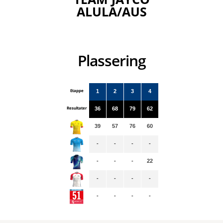
ALULA/AUS
Plassering
Etappe
1
2
3
4
Resultater
36
68
79
62
39
57
76
60
-
-
-
-
-
-
-
22
-
-
-
-
-
-
-
-