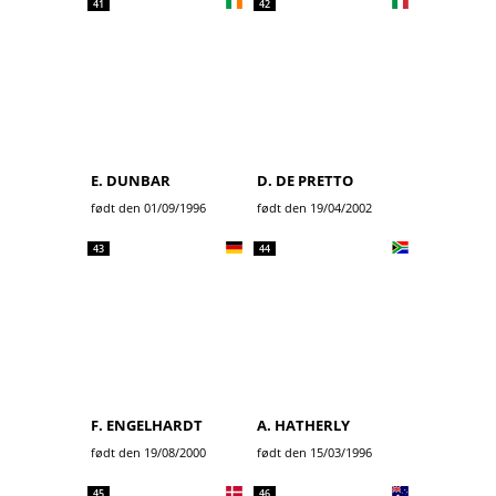
41
42
E. DUNBAR
D. DE PRETTO
født den 01/09/1996
født den 19/04/2002
43
44
F. ENGELHARDT
A. HATHERLY
født den 19/08/2000
født den 15/03/1996
45
46