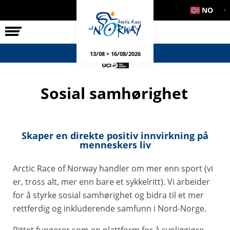
NO
RITTET
SIDEARRANGEMENT
13/08 > 16/08/2026
Sosial samhørighet
Skaper en direkte positiv innvirkning på
menneskers liv
Arctic Race of Norway handler om mer enn sport (vi
er, tross alt, mer enn bare et sykkelritt). Vi arbeider
for å styrke sosial samhørighet og bidra til et mer
rettferdig og inkluderende samfunn i Nord-Norge.
Rittet fungerer som en plattform for å synliggjøre