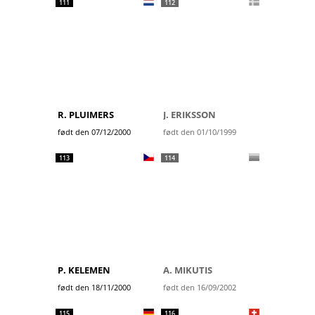
111
112
R. PLUIMERS
J. ERIKSSON
født den 07/12/2000
født den 01/10/1999
113
114
P. KELEMEN
A. MIKUTIS
født den 18/11/2000
født den 16/09/2002
115
116