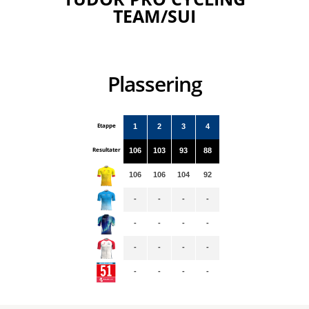
TEAM/SUI
Plassering
Etappe
1
2
3
4
Resultater
106
103
93
88
106
106
104
92
-
-
-
-
-
-
-
-
-
-
-
-
-
-
-
-