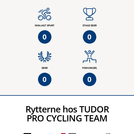
INNLAGT SPURT
STAGE SEIER
0
0
SEIER
PODIUM(ER)
0
0
Rytterne hos TUDOR
PRO CYCLING TEAM