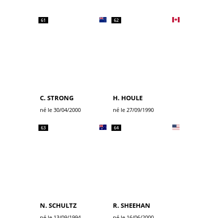
61
62
C. STRONG
H. HOULE
né le 30/04/2000
né le 27/09/1990
63
64
N. SCHULTZ
R. SHEEHAN
né le 13/09/1994
né le 16/06/2000