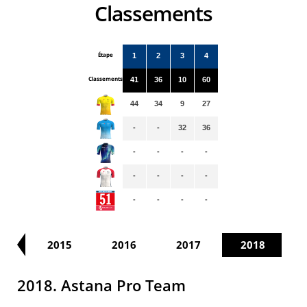
Classements
Étape
1
2
3
4
Classements
41
36
10
60
44
34
9
27
-
-
32
36
-
-
-
-
-
-
-
-
-
-
-
-
14
2015
2016
2017
2018
2018. Astana Pro Team