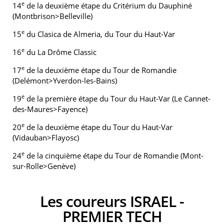
e
14
de la deuxième étape du Critérium du Dauphiné
(Montbrison>Belleville)
e
15
du Clasica de Almeria, du Tour du Haut-Var
e
16
du La Drôme Classic
e
17
de la deuxième étape du Tour de Romandie
(Delémont>Yverdon-les-Bains)
e
19
de la première étape du Tour du Haut-Var (Le Cannet-
des-Maures>Fayence)
e
20
de la deuxième étape du Tour du Haut-Var
(Vidauban>Flayosc)
e
24
de la cinquième étape du Tour de Romandie (Mont-
sur-Rolle>Genève)
Les coureurs ISRAEL -
PREMIER TECH