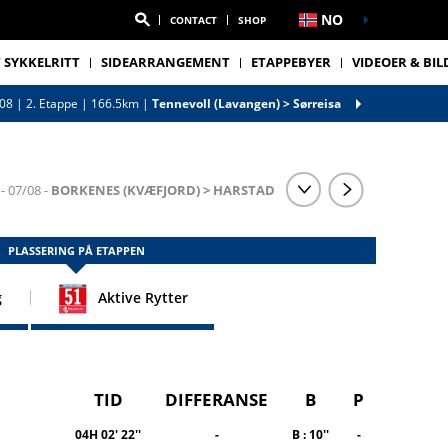
NO
CONTACT
SHOP
 SYKKELRITT
SIDEARRANGEMENT
ETAPPEBYER
VIDEOER & BIL
/08 |
2. Etappe
| 166.5km
|
Tennevoll (Lavangen) > Sørreisa
- 07/08 -
BORKENES (KVÆFJORD) > HARSTAD
PLASSERING PÅ ETAPPEN
g
Aktive Rytter
TID
DIFFERANSE
B
P
04H 02' 22''
-
B : 10''
-